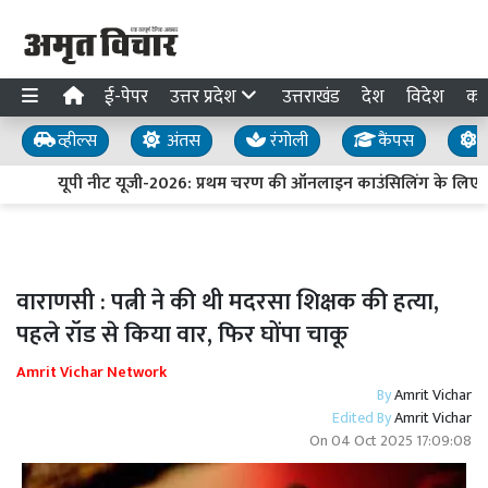
ई-पेपर
उत्तर प्रदेश
उत्तराखंड
देश
विदेश
का
व्हील्स
अंतस
रंगोली
कैंपस
य
यूपी नीट यूजी-2026: प्रथम चरण की ऑनलाइन काउंसिलिंग के लिए प
वाराणसी : पत्नी ने की थी मदरसा शिक्षक की हत्या,
पहले रॉड से किया वार, फिर घोंपा चाकू
Amrit Vichar Network
By
Amrit Vichar
Edited By
Amrit Vichar
On
04 Oct 2025 17:09:08