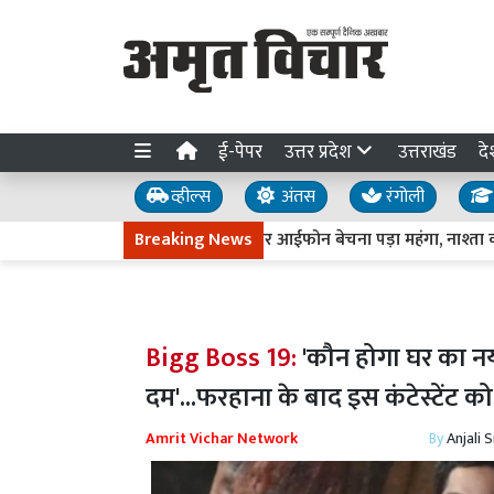
ई-पेपर
उत्तर प्रदेश
उत्तराखंड
दे
व्हील्स
अंतस
रंगोली
Bareilly News : OLX पर आईफोन बेचना पड़ा महंगा, नाश्ता कराक
Breaking News
Bigg Boss 19:
'कौन होगा घर का नया
दम'...फरहाना के बाद इस कंटेस्टेंट क
Amrit Vichar Network
By
Anjali 