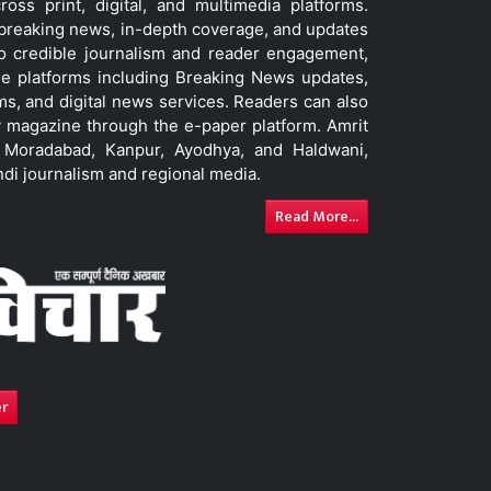
ss print, digital, and multimedia platforms.
t breaking news, in-depth coverage, and updates
to credible journalism and reader engagement,
le platforms including Breaking News updates,
ms, and digital news services. Readers can also
 magazine through the e-paper platform. Amrit
w, Moradabad, Kanpur, Ayodhya, and Haldwani,
ndi journalism and regional media.
Read More...
er