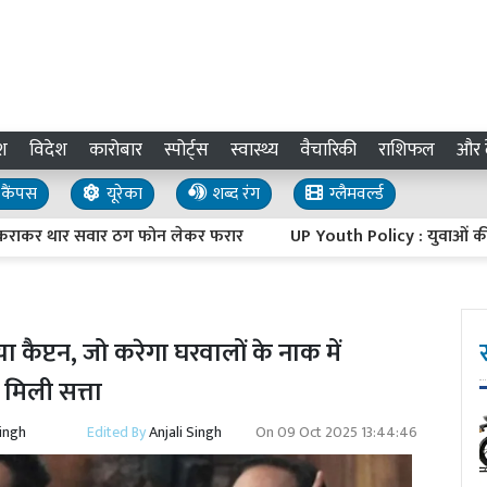
श
विदेश
कारोबार
स्पोर्ट्स
स्वास्थ्य
वैचारिकी
राशिफल
और द
कैंपस
यूरेका
शब्द रंग
ग्लैमवर्ल्ड
र थार सवार ठग फोन लेकर फरार
UP Youth Policy : युवाओं की आकांक्षा
 कैप्टन, जो करेगा घरवालों के नाक में
ो मिली सत्ता
Singh
Edited By
Anjali Singh
On
09 Oct 2025 13:44:46