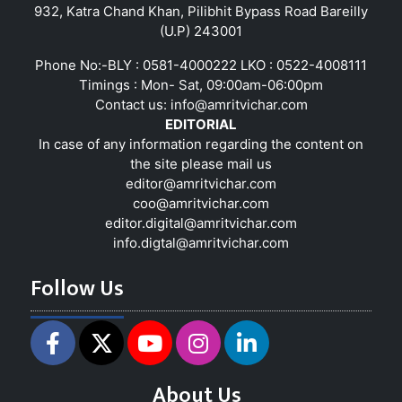
932, Katra Chand Khan, Pilibhit Bypass Road Bareilly
(U.P) 243001
Phone No:-BLY : 0581-4000222 LKO : 0522-4008111
Timings : Mon- Sat, 09:00am-06:00pm
Contact us:
info@amritvichar.com
EDITORIAL
In case of any information regarding the content on
the site please mail us
editor@amritvichar.com
coo@amritvichar.com
editor.digital@amritvichar.com
info.digtal@amritvichar.com
Follow Us
About Us