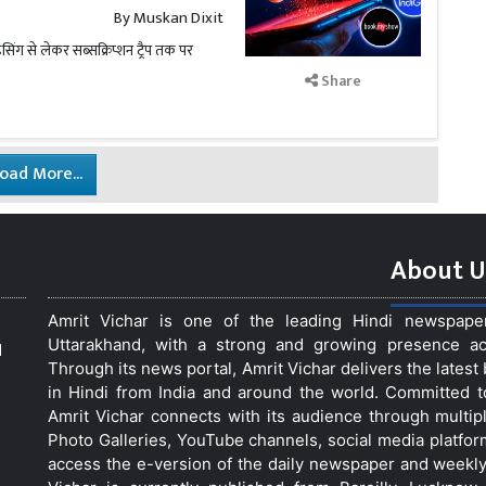
By
Muskan Dixit
इसिंग से लेकर सब्सक्रिप्शन ट्रैप तक पर
Share
oad More...
About U
Amrit Vichar is one of the leading Hindi newspap
Uttarakhand, with a strong and growing presence acro
d
Through its news portal, Amrit Vichar delivers the lates
in Hindi from India and around the world. Committed 
Amrit Vichar connects with its audience through multip
Photo Galleries, YouTube channels, social media platfor
access the e-version of the daily newspaper and weekly