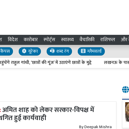
श
विदेश
कारोबार
स्पोर्ट्स
स्वास्थ्य
वैचारिकी
राशिफल
और द
कैंपस
यूरेका
शब्द रंग
ग्लैमवर्ल्ड
धी, ‘छात्रों की गूंज’ में उठाएंगे छात्रों के मुद्दे
लखनऊ के पास बसने जा रहा 
:
अमित शाह को लेकर सरकार-विपक्ष में
थगित हुई कार्यवाही
By
Deepak Mishra