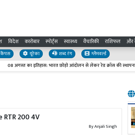
श
विदेश
कारोबार
स्पोर्ट्स
स्वास्थ्य
वैचारिकी
राशिफल
और द
कैंपस
यूरेका
शब्द रंग
ग्लैमवर्ल्ड
गस्त का इतिहास: भारत छोड़ो आंदोलन से लेकर रेड क्रॉस की स्थापना तक, जान
che RTR 200 4V
By
Anjali Singh