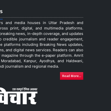
s
ers and media houses in Uttar Pradesh and
ss print, digital, and multimedia platforms.
t breaking news, in-depth coverage, and updates
to credible journalism and reader engagement,
le platforms including Breaking News updates,
ms, and digital news services. Readers can also
 magazine through the e-paper platform. Amrit
w, Moradabad, Kanpur, Ayodhya, and Haldwani,
ndi journalism and regional media.
Read More...