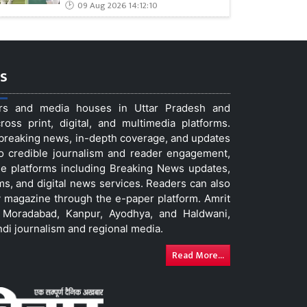
09 Aug 2026 14:12:10
s
ers and media houses in Uttar Pradesh and
ss print, digital, and multimedia platforms.
t breaking news, in-depth coverage, and updates
to credible journalism and reader engagement,
le platforms including Breaking News updates,
ms, and digital news services. Readers can also
 magazine through the e-paper platform. Amrit
w, Moradabad, Kanpur, Ayodhya, and Haldwani,
ndi journalism and regional media.
Read More...