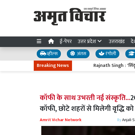
ई-पेपर
उत्तर प्रदेश
उत्तराखंड
दे
व्हील्स
अंतस
रंगोली
Breaking News
Rajnath Singh : 'सिंदूर' की 
कॉफी के साथ उभरती नई संस्कृति...
2
कॉफी, छोटे शहरों से मिलेगी वृद्धि को
Amrit Vichar Network
By
Anjali 