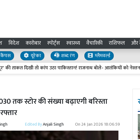
श
विदेश
कारोबार
स्पोर्ट्स
स्वास्थ्य
वैचारिकी
राशिफल
और द
कैंपस
यूरेका
शब्द रंग
ग्लैमवर्ल्ड
ताकत दिखी तो कांप उठा पाकिस्तान! राजनाथ बोले- आतंकियों को नेस्तनाबूद क
030 तक स्टोर की संख्या बढ़ाएगी बरिस्ता
 रफ्तार
Singh
Edited By
Anjali Singh
On
24 Jan 2026 18:06:59