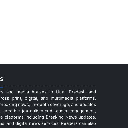
s
ers and media houses in Uttar Pradesh and
ss print, digital, and multimedia platforms.
t breaking news, in-depth coverage, and updates
to credible journalism and reader engagement,
le platforms including Breaking News updates,
ms, and digital news services. Readers can also