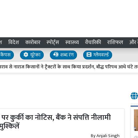
श
विदेश
कारोबार
स्पोर्ट्स
स्वास्थ्य
वैचारिकी
राशिफल
और द
कैंपस
यूरेका
शब्द रंग
ग्लैमवर्ल्ड
सानों ने ट्रैक्टरों के साथ किया प्रदर्शन, बौद्ध परिपथ आधे घंटे तक जाम
पर कुर्की का नोटिस, बैंक ने संपत्ति नीलामी
ुश्किलें
By
Anjali Singh