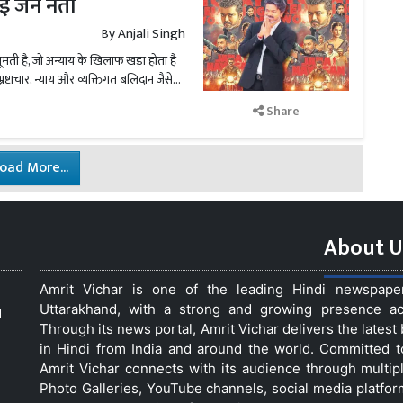
आई जन नेता
By
Anjali Singh
ती है, जो अन्याय के खिलाफ खड़ा होता है
्रष्टाचार, न्याय और व्यक्तिगत बलिदान जैसे...
Share
oad More...
About U
Amrit Vichar is one of the leading Hindi newspap
Uttarakhand, with a strong and growing presence acro
d
Through its news portal, Amrit Vichar delivers the lates
in Hindi from India and around the world. Committed 
Amrit Vichar connects with its audience through multip
Photo Galleries, YouTube channels, social media platfor