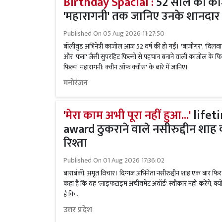
Birthday Spacial :
52 साल की का
'महारागनी' तक जानिए उनके शानदार
Published On
05 Aug 2026 11:27:50
बॉलीवुड अभिनेत्री काजोल आज 52 वर्ष की हो गईं। 'बाजीगर', 'दिलवाले 
और 'फना' जैसी सुपरहिट फिल्मों से पहचान बनाने वाली काजोल के फि
फिल्म 'महारागनी: क्वीन ऑफ क्वींस' के बारे में जानिए।
मनोरंजन
'मेरा काम अभी पूरा नहीं हुआ...'
life
award ठुकराने वाले नसीरुद्दीन शाह 
रिश्ता
Published On
01 Aug 2026 17:36:02
बाराबंकी, अमृत विचार। दिग्गज अभिनेता नसीरुद्दीन शाह एक बार फिर चर्चा 
कहा है कि वह 'लाइफटाइम अचीवमेंट अवॉर्ड' स्वीकार नहीं करेंगे, क्य
है कि...
उत्तर प्रदेश