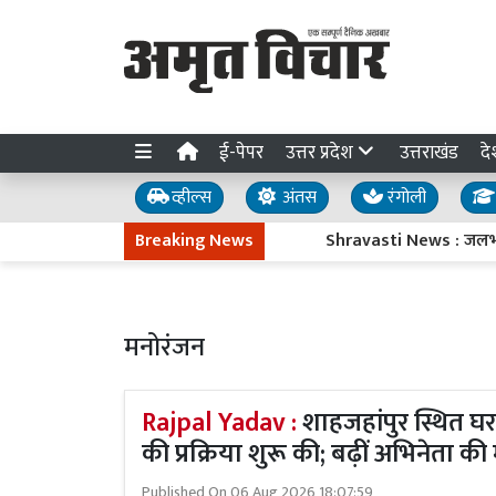
ई-पेपर
उत्तर प्रदेश
उत्तराखंड
दे
व्हील्स
अंतस
रंगोली
Breaking News
Shravasti News : जलभराव से नाराज कि
मनोरंजन
Rajpal Yadav :
शाहजहांपुर स्थित घर 
की प्रक्रिया शुरू की; बढ़ीं अभिनेता की म
Published On
06 Aug 2026 18:07:59