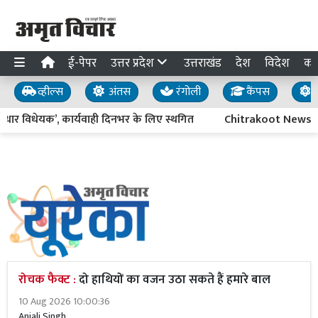
ई-पेपर
उत्तर प्रदेश
उत्तराखंड
देश
विदेश
का
व्हील्स
अंतस
रंगोली
कैंपस
य
विधेयक’, कार्यवाही दिनभर के लिए स्थगित
Chitrakoot News: शाम क
रोचक फैक्ट :
दो हाथियों का वजन उठा सकते हैं हमारे बाल
10 Aug 2026 10:00:36
Anjali Singh