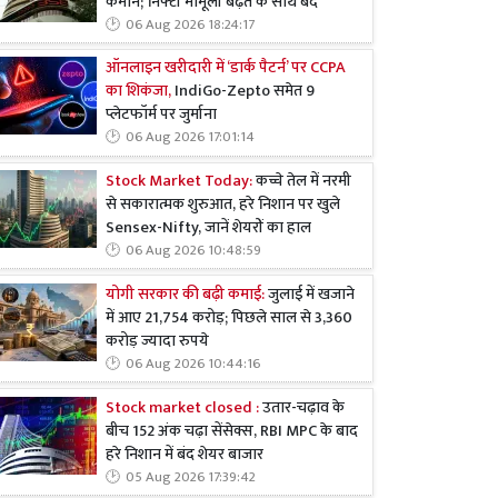
कमान; निफ्टी मामूली बढ़त के साथ बंद
06 Aug 2026 18:24:17
ऑनलाइन खरीदारी में ‘डार्क पैटर्न’ पर CCPA
का शिकंजा,
IndiGo-Zepto समेत 9
प्लेटफॉर्म पर जुर्माना
06 Aug 2026 17:01:14
Stock Market Today:
कच्चे तेल में नरमी
से सकारात्मक शुरुआत, हरे निशान पर खुले
Sensex-Nifty, जानें शेयरों का हाल
06 Aug 2026 10:48:59
योगी सरकार की बढ़ी कमाई:
जुलाई में खजाने
में आए 21,754 करोड़; पिछले साल से 3,360
करोड़ ज्यादा रुपये
06 Aug 2026 10:44:16
Stock market closed :
उतार-चढ़ाव के
बीच 152 अंक चढ़ा सेंसेक्स, RBI MPC के बाद
हरे निशान में बंद शेयर बाजार
05 Aug 2026 17:39:42