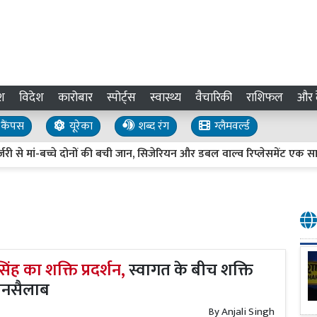
श
विदेश
कारोबार
स्पोर्ट्स
स्वास्थ्य
वैचारिकी
राशिफल
और द
कैंपस
यूरेका
शब्द रंग
ग्लैमवर्ल्ड
ां-बच्चे दोनों की बची जान, सिजेरियन और डबल वाल्व रिप्लेसमेंट एक साथ
U
ह का शक्ति प्रदर्शन,
स्वागत के बीच शक्ति
ा जनसैलाब
By
Anjali Singh