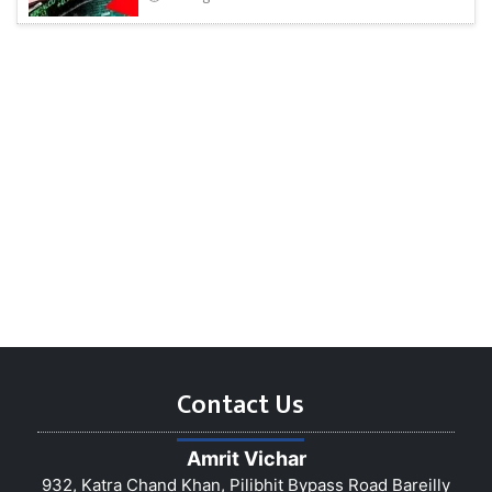
Contact Us
Amrit Vichar
932, Katra Chand Khan, Pilibhit Bypass Road Bareilly