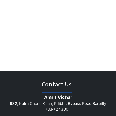
Contact Us
Amrit Vichar
932, Katra Chand Khan, Pilibhit Bypass Road Bareilly
(U.P) 243001