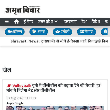
ई-पेपर
उत्तर प्रदेश
उत्तराखंड
देश
विदेश
का
व्हील्स
अंतस
रंगोली
कैंपस
य
Shravasti News : ट्रांसफार्मर से सीधे ई-रिक्शा चार्ज, दिनदहाड़े बिजली 
खेल
UP Volleyball:
यूपी में वॉलीबॉल को बढ़ावा देने की तैयारी, हर
गांव में मिलेगा नेट और वॉलीबॉल
10 Aug 2026 13:33:10
Anjali Singh