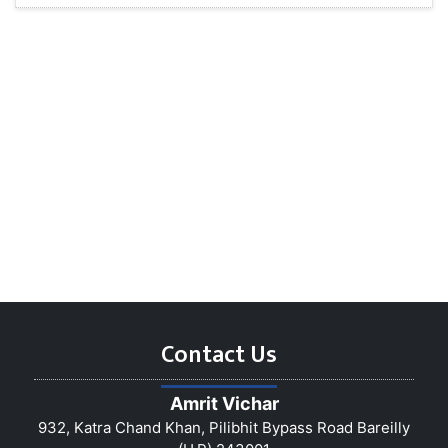
Contact Us
Amrit Vichar
932, Katra Chand Khan, Pilibhit Bypass Road Bareilly