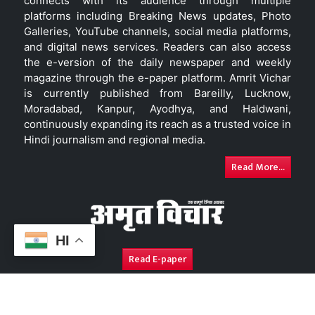
connects with its audience through multiple
platforms including Breaking News updates, Photo
Galleries, YouTube channels, social media platforms,
and digital news services. Readers can also access
the e-version of the daily newspaper and weekly
magazine through the e-paper platform. Amrit Vichar
is currently published from Bareilly, Lucknow,
Moradabad, Kanpur, Ayodhya, and Haldwani,
continuously expanding its reach as a trusted voice in
Hindi journalism and regional media.
Read More...
HI
Read E-paper
About Us
Contact Us
Complaint Redressal
Disc