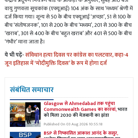
केंद्रीय प्रदूषण नियंत्रण बोर्ड के आंकड़ों के अनुसार, सुबह आठ बजे
वायु गुणवत्ता सूचकांक (एक्यूआई) 104 अंक के साथ ‘मध्यम’ श्रेणी में
दर्ज किया गया। शून्य से 50 के बीच एक्यूआई ‘अच्छा’, 51 से 100 के
बीच ‘संतोषजनक’, 101 से 200 के बीच ‘मध्यम’, 201 से 300 के बीच
‘खराब’, 301 से 400 के बीच ‘बहुत खराब’ और 401 से 500 के बीच
‘गंभीर’ माना जाता है।
ये भी पढ़ें-
संविधान हत्या दिवस पर कांग्रेस का पलटवार, कहा-4
जून इतिहास में ‘मोदीमुक्ति दिवस’ के रूप में होगा दर्ज
संबंधित समाचार
Glasgow से Ahmedabad तक पहुंचा
Commonwealth Games का कारवां,
भारत
को मिला 2030 की मेजबानी का झंडा
Published On 03 Aug 2026 10:55:18
BSP से निष्कासित आकाश आनंद के ससुर,