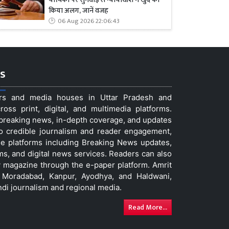
किया अलग, जानें वजह
06 Aug 2026 22:06:43
s
ers and media houses in Uttar Pradesh and
ss print, digital, and multimedia platforms.
t breaking news, in-depth coverage, and updates
to credible journalism and reader engagement,
le platforms including Breaking News updates,
ms, and digital news services. Readers can also
 magazine through the e-paper platform. Amrit
w, Moradabad, Kanpur, Ayodhya, and Haldwani,
ndi journalism and regional media.
Read More...