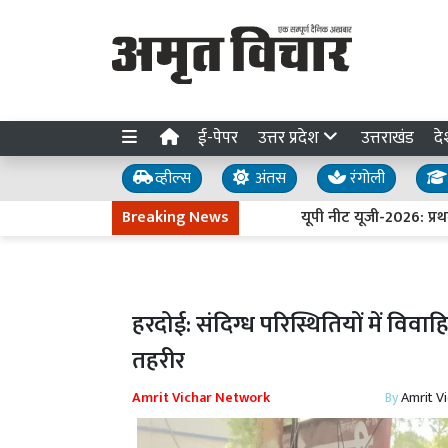
ई-पेपर
उत्तर प्रदेश
उत्तराखंड
दे
व्हील्स
अंतस
रंगोली
Breaking News
यूपी नीट यूजी-2026: प्रथम चर
हरदोई: संदिग्ध परिस्थितियों में विव
तहरीर
Amrit Vichar Network
By
Amrit V