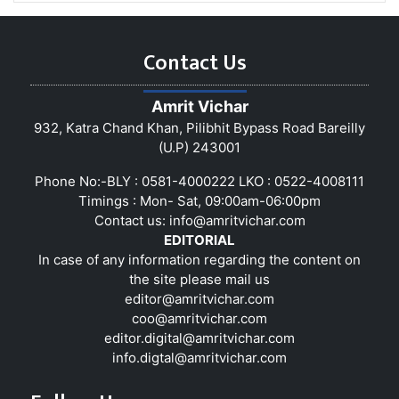
Contact Us
Amrit Vichar
932, Katra Chand Khan, Pilibhit Bypass Road Bareilly
(U.P) 243001
Phone No:-BLY : 0581-4000222 LKO : 0522-4008111
Timings : Mon- Sat, 09:00am-06:00pm
Contact us:
info@amritvichar.com
EDITORIAL
In case of any information regarding the content on
the site please mail us
editor@amritvichar.com
coo@amritvichar.com
editor.digital@amritvichar.com
info.digtal@amritvichar.com