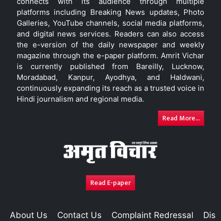
connects with its audience through multiple
platforms including Breaking News updates, Photo
Galleries, YouTube channels, social media platforms,
and digital news services. Readers can also access
the e-version of the daily newspaper and weekly
magazine through the e-paper platform. Amrit Vichar
is currently published from Bareilly, Lucknow,
Moradabad, Kanpur, Ayodhya, and Haldwani,
continuously expanding its reach as a trusted voice in
Hindi journalism and regional media.
Read More...
Read E-paper
About Us
Contact Us
Complaint Redressal
Disc