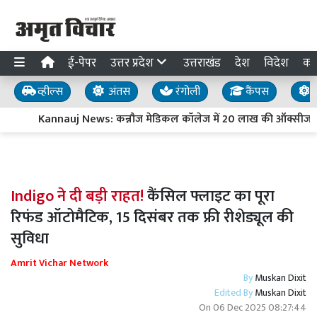
ई-पेपर
उत्तर प्रदेश
उत्तराखंड
देश
विदेश
का
व्हील्स
अंतस
रंगोली
कैंपस
य
Kannauj News: कन्नौज मेडिकल कॉलेज में 20 लाख की ऑक्सीजन पा
Indigo ने दी बड़ी राहत!
कैंसिल फ्लाइट का पूरा
रिफंड ऑटोमैटिक, 15 दिसंबर तक फ्री रीशेड्यूल की
सुविधा
Amrit Vichar Network
By
Muskan Dixit
Edited By
Muskan Dixit
On
06 Dec 2025 08:27:44