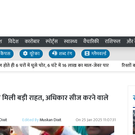
श
विदेश
कारोबार
स्पोर्ट्स
स्वास्थ्य
वैचारिकी
राशिफल
और द
कैंपस
यूरेका
शब्द रंग
ग्लैमवर्ल्ड
6 घरों में घुसे चोर, 6 घंटे में 16 लाख का माल-जेवर पार
रिश्तों का नया
 मिली बड़ी राहत, अधिकार सीज करने वाले
ixit
Edited By
Muskan Dixit
On
25 Jan 2025 11:07:31