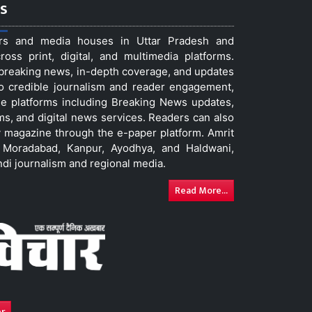
s
ers and media houses in Uttar Pradesh and
ss print, digital, and multimedia platforms.
t breaking news, in-depth coverage, and updates
to credible journalism and reader engagement,
le platforms including Breaking News updates,
ms, and digital news services. Readers can also
 magazine through the e-paper platform. Amrit
w, Moradabad, Kanpur, Ayodhya, and Haldwani,
ndi journalism and regional media.
Read More...
er