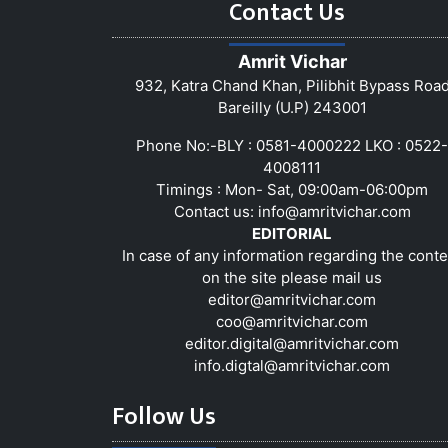
Contact Us
Amrit Vichar
932, Katra Chand Khan, Pilibhit Bypass Roa
Bareilly (U.P) 243001
Phone No:-BLY : 0581-4000222 LKO : 0522-
4008111
Timings : Mon- Sat, 09:00am-06:00pm
Contact us:
info@amritvichar.com
EDITORIAL
In case of any information regarding the conte
on the site please mail us
editor@amritvichar.com
coo@amritvichar.com
editor.digital@amritvichar.com
info.digtal@amritvichar.com
Follow Us