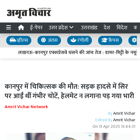
ई-पेपर
उत्तर प्रदेश
उत्तराखंड
देश
विदेश
का
व्हील्स
अंतस
रंगोली
कैंपस
य
लखनऊ-कानपुर एक्सप्रेसवे धंसने की जांच तेज : डामर-मिट्टी के नमूने ल
कानपुर में चिकित्सक की मौत: सड़क हादसे में सिर
पर आईं थीं गंभीर चोटें, हेलमेट न लगाना पड़ गया भारी
Amrit Vichar Network
By
Amrit Vichar
Edited By
Amrit Vichar
On
13 Apr 2025 13:44:31