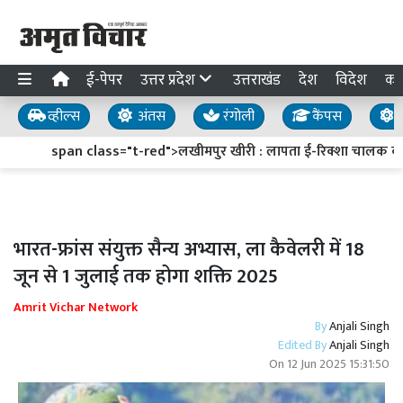
ई-पेपर
उत्तर प्रदेश
उत्तराखंड
देश
विदेश
का
व्हील्स
अंतस
रंगोली
कैंपस
य
span class="t-red">लखीमपुर खीरी : लापता ई-रिक्शा चालक का सु
भारत-फ्रांस संयुक्त सैन्य अभ्यास, ला कैवेलरी में 18
जून से 1 जुलाई तक होगा शक्ति 2025
Amrit Vichar Network
By
Anjali Singh
Edited By
Anjali Singh
On
12 Jun 2025 15:31:50