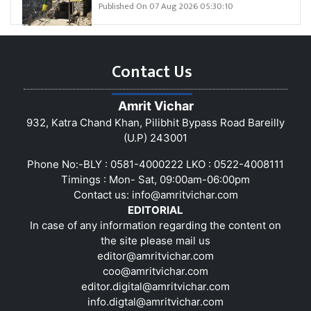
Published On 07 Aug 2026 05:30:10
Contact Us
Amrit Vichar
932, Katra Chand Khan, Pilibhit Bypass Road Bareilly
(U.P) 243001
Phone No:-BLY : 0581-4000222 LKO : 0522-4008111
Timings : Mon- Sat, 09:00am-06:00pm
Contact us:
info@amritvichar.com
EDITORIAL
In case of any information regarding the content on
the site please mail us
editor@amritvichar.com
coo@amritvichar.com
editor.digital@amritvichar.com
info.digtal@amritvichar.com