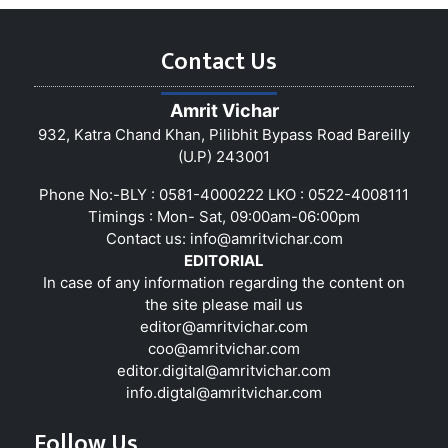
Contact Us
Amrit Vichar
932, Katra Chand Khan, Pilibhit Bypass Road Bareilly
(U.P) 243001
Phone No:-BLY : 0581-4000222 LKO : 0522-4008111
Timings : Mon- Sat, 09:00am-06:00pm
Contact us:
info@amritvichar.com
EDITORIAL
In case of any information regarding the content on
the site please mail us
editor@amritvichar.com
coo@amritvichar.com
editor.digital@amritvichar.com
info.digtal@amritvichar.com
Follow Us