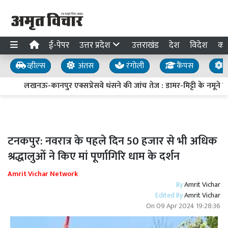
ई-पेपर
उत्तर प्रदेश
उत्तराखंड
देश
विदेश
का
व्हील्स
अंतस
रंगोली
कैंपस
य
लखनऊ-कानपुर एक्सप्रेसवे धंसने की जांच तेज : डामर-मिट्टी के नमूने लिए
टनकपुर: नवरात्र के पहले दिन 50 हजार से भी अधिक
श्रद्धालुओं ने किए मां पूर्णागिरि धाम के दर्शन
Amrit Vichar Network
By
Amrit Vichar
Edited By
Amrit Vichar
On
09 Apr 2024 19:28:36