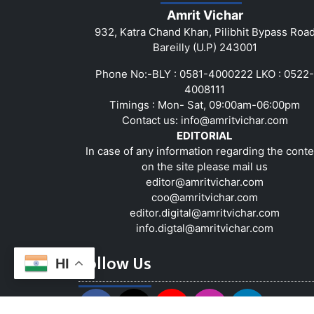
Amrit Vichar
932, Katra Chand Khan, Pilibhit Bypass Roa
Bareilly (U.P) 243001
Phone No:-BLY : 0581-4000222 LKO : 0522-
4008111
Timings : Mon- Sat, 09:00am-06:00pm
Contact us:
info@amritvichar.com
EDITORIAL
In case of any information regarding the conte
on the site please mail us
editor@amritvichar.com
coo@amritvichar.com
editor.digital@amritvichar.com
info.digtal@amritvichar.com
Follow Us
HI