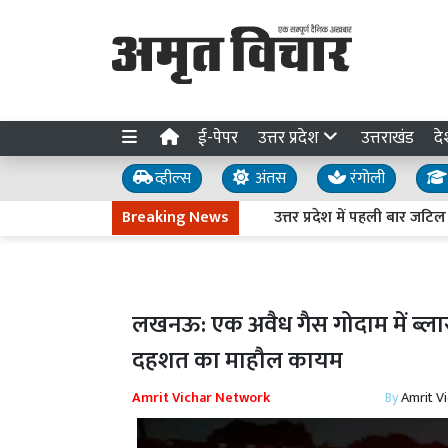
ई-पेपर
उत्तर प्रदेश
उत्तराखंड
दे
व्हील्स
अंतस
रंगोली
Breaking News
उत्तर प्रदेश में पहली बार जटिल सर्जरी स
लखनऊ: एक अवैध गैस गोदाम में ब्लास्
दहशत का माहौल कायम
Amrit Vichar Network
By
Amrit V