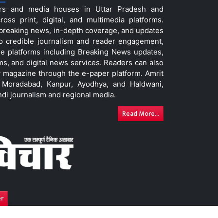
ers and media houses in Uttar Pradesh and
ss print, digital, and multimedia platforms.
t breaking news, in-depth coverage, and updates
to credible journalism and reader engagement,
le platforms including Breaking News updates,
ms, and digital news services. Readers can also
 magazine through the e-paper platform. Amrit
w, Moradabad, Kanpur, Ayodhya, and Haldwani,
ndi journalism and regional media.
Read More...
er