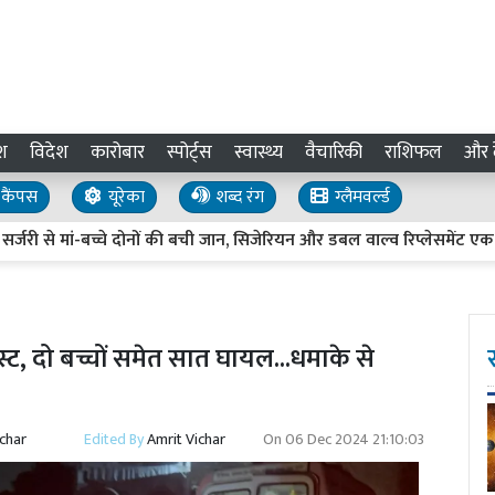
श
विदेश
कारोबार
स्पोर्ट्स
स्वास्थ्य
वैचारिकी
राशिफल
और द
कैंपस
यूरेका
शब्द रंग
ग्लैमवर्ल्ड
े मां-बच्चे दोनों की बची जान, सिजेरियन और डबल वाल्व रिप्लेसमेंट एक साथ
ट, दो बच्चों समेत सात घायल...धमाके से
ichar
Edited By
Amrit Vichar
On
06 Dec 2024 21:10:03