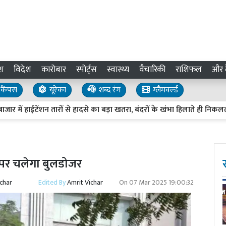
श
विदेश
कारोबार
स्पोर्ट्स
स्वास्थ्य
वैचारिकी
राशिफल
और द
कैंपस
यूरेका
शब्द रंग
ग्लैमवर्ल्ड
टेंशन तारों से हादसे का बड़ा खतरा, बंदरों के खंभा हिलाते ही निकलती हैं चिं
 पर चलेगा बुलडोजर
ichar
Edited By
Amrit Vichar
On
07 Mar 2025 19:00:32