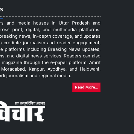
s
ers and media houses in Uttar Pradesh and
ss print, digital, and multimedia platforms.
t breaking news, in-depth coverage, and updates
to credible journalism and reader engagement,
le platforms including Breaking News updates,
ms, and digital news services. Readers can also
 magazine through the e-paper platform. Amrit
w, Moradabad, Kanpur, Ayodhya, and Haldwani,
ndi journalism and regional media.
Read More...