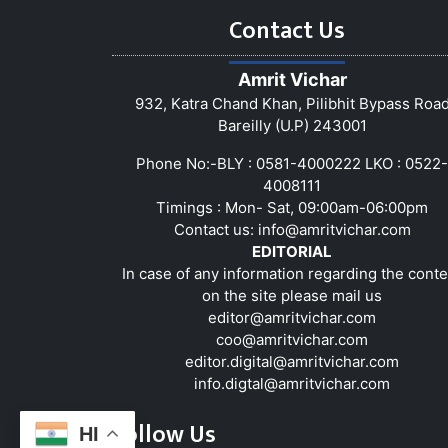
Contact Us
Amrit Vichar
932, Katra Chand Khan, Pilibhit Bypass Roa
Bareilly (U.P) 243001
Phone No:-BLY : 0581-4000222 LKO : 0522-
4008111
Timings : Mon- Sat, 09:00am-06:00pm
Contact us:
info@amritvichar.com
EDITORIAL
In case of any information regarding the conte
on the site please mail us
editor@amritvichar.com
coo@amritvichar.com
editor.digital@amritvichar.com
info.digtal@amritvichar.com
Follow Us
HI