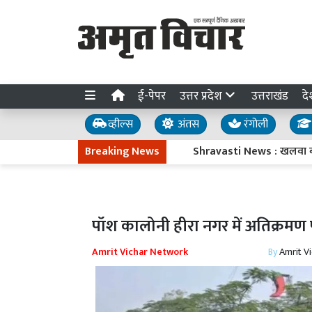
ई-पेपर
उत्तर प्रदेश
उत्तराखंड
दे
व्हील्स
अंतस
रंगोली
Breaking News
Shravasti News : खलवा बाजार में हाई
पॉश कालोनी हीरा नगर में अतिक्रमण
Amrit Vichar Network
By
Amrit V