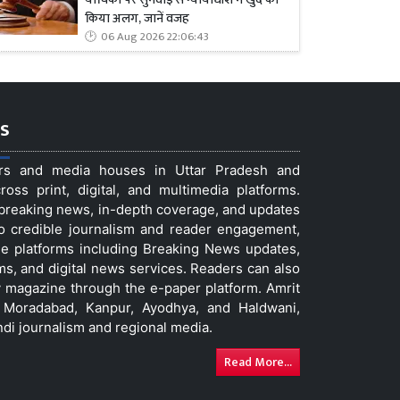
किया अलग, जानें वजह
06 Aug 2026 22:06:43
s
ers and media houses in Uttar Pradesh and
ss print, digital, and multimedia platforms.
t breaking news, in-depth coverage, and updates
to credible journalism and reader engagement,
le platforms including Breaking News updates,
ms, and digital news services. Readers can also
 magazine through the e-paper platform. Amrit
w, Moradabad, Kanpur, Ayodhya, and Haldwani,
ndi journalism and regional media.
Read More...