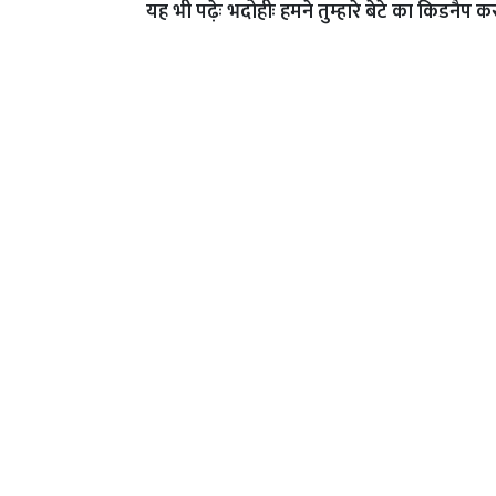
यह भी पढ़ेः
भदोहीः हमने तुम्हारे बेटे का किडनैप क