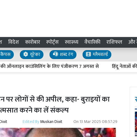
श
विदेश
कारोबार
स्पोर्ट्स
स्वास्थ्य
वैचारिकी
राशिफल
और द
कैंपस
यूरेका
शब्द रंग
ग्लैमवर्ल्ड
लाइन काउंसिलिंग के लिए पंजीकरण 7 अगस्त से
हिंदू नेताओं की हत्या 
 पर लोगों से की अपील, कहा- बुराइयों का
मसात करने का लें संकल्प
ixit
Edited By
Muskan Dixit
On
13 Mar 2025 08:57:29