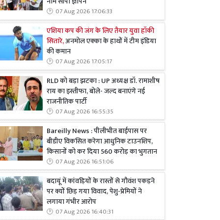
नाम सौंपा ज्ञापन
07 Aug 2026 17:06:33
एशिया कप की जंग के लिए तैयार युवा हॉकी
सितारे,
अनमोल एक्का के हाथों में टीम इंडिया
की कमान
07 Aug 2026 17:05:17
RLD को बड़ा झटका : UP अध्यक्ष डॉ. रामाशीष
राय का इस्तीफा, बोले- जल्द बनाएंगे नई
राजनीतिक पार्टी
07 Aug 2026 16:55:35
Bareilly News : पीलीभीत बाईपास पर
बीडीए विकसित करेगा आधुनिक टाउनशिप,
किसानों को कर दिया 560 करोड़ का भुगतान
07 Aug 2026 16:51:06
बदायूं में कांवड़ियों के रास्तों से गौवंश पकड़ने
पर क्यों छिड़ गया विवाद, पेशु-प्रेमियों ने
लगाया गंभीर आरोप
07 Aug 2026 16:40:31