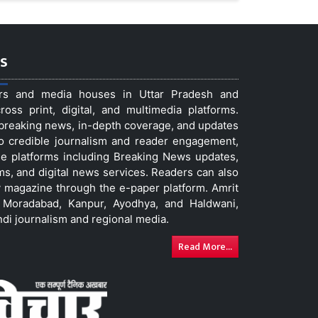
s
ers and media houses in Uttar Pradesh and
ss print, digital, and multimedia platforms.
t breaking news, in-depth coverage, and updates
to credible journalism and reader engagement,
le platforms including Breaking News updates,
ms, and digital news services. Readers can also
 magazine through the e-paper platform. Amrit
w, Moradabad, Kanpur, Ayodhya, and Haldwani,
ndi journalism and regional media.
Read More...