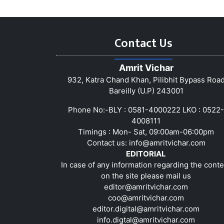
Contact Us
Amrit Vichar
932, Katra Chand Khan, Pilibhit Bypass Roa
Bareilly (U.P) 243001
Phone No:-BLY : 0581-4000222 LKO : 0522-
4008111
Timings : Mon- Sat, 09:00am-06:00pm
Contact us:
info@amritvichar.com
EDITORIAL
In case of any information regarding the conte
on the site please mail us
editor@amritvichar.com
coo@amritvichar.com
editor.digital@amritvichar.com
info.digtal@amritvichar.com