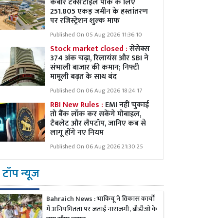
कबीर टेक्सटाइल पार्क के लिए
251.805 एकड़ जमीन के हस्तांतरण
पर रजिस्ट्रेशन शुल्क माफ
Published On 05 Aug 2026 11:36:10
Stock market closed :
सेंसेक्स
374 अंक चढ़ा, रिलायंस और SBI ने
संभाली बाजार की कमान; निफ्टी
मामूली बढ़त के साथ बंद
Published On 06 Aug 2026 18:24:17
RBI New Rules :
EMI नहीं चुकाई
तो बैंक लॉक कर सकेंगे मोबाइल,
टैबलेट और लैपटॉप, जानिए कब से
लागू होंगे नए नियम
Published On 06 Aug 2026 21:30:25
टॉप न्यूज
Bahraich News : भाकियू ने विकास कार्यों
में अनियमितता पर जताई नाराजगी, बीडीओ के