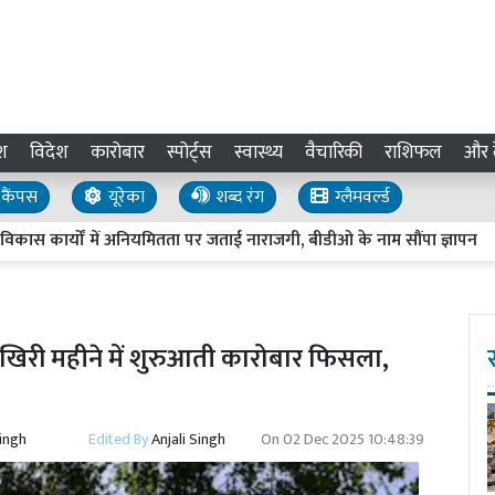
श
विदेश
कारोबार
स्पोर्ट्स
स्वास्थ्य
वैचारिकी
राशिफल
और द
कैंपस
यूरेका
शब्द रंग
ग्लैमवर्ल्ड
र्यों में अनियमितता पर जताई नाराजगी, बीडीओ के नाम सौंपा ज्ञापन
ए
िरी महीने में शुरुआती कारोबार फिसला,
Singh
Edited By
Anjali Singh
On
02 Dec 2025 10:48:39