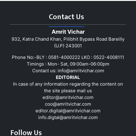
Contact Us
Amrit Vichar
932, Katra Chand Khan, Pilibhit Bypass Road Bareilly
(U.P) 243001
Phone No:-BLY : 0581-4000222 LKO : 0522-4008111
Timings : Mon- Sat, 09:00am-06:00pm
Contact us:
info@amritvichar.com
EDITORIAL
In case of any information regarding the content on
the site please mail us
editor@amritvichar.com
coo@amritvichar.com
editor.digital@amritvichar.com
info.digtal@amritvichar.com
Follow Us