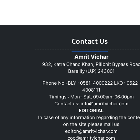
Contact Us
Amrit Vichar
932, Katra Chand Khan, Pilibhit Bypass Roa
Bareilly (U.P) 243001
Phone No:-BLY : 0581-4000222 LKO : 0522-
4008111
Timings : Mon- Sat, 09:00am-06:00pm
Contact us:
info@amritvichar.com
EDITORIAL
In case of any information regarding the conte
on the site please mail us
editor@amritvichar.com
coo@amritvichar.com