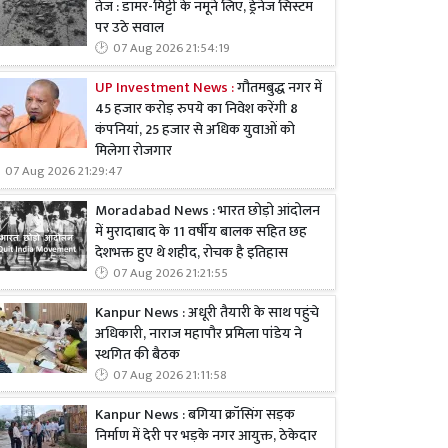
तेज : डामर-मिट्टी के नमूने लिए, ड्रेनेज सिस्टम
पर उठे सवाल
07 Aug 2026 21:54:19
UP Investment News :
गौतमबुद्ध नगर में
45 हजार करोड़ रुपये का निवेश करेंगी 8
कंपनियां, 25 हजार से अधिक युवाओं को
मिलेगा रोजगार
07 Aug 2026 21:29:47
Moradabad News : भारत छोड़ो आंदोलन
में मुरादाबाद के 11 वर्षीय बालक सहित छह
देशभक्त हुए थे शहीद, रोचक है इतिहास
07 Aug 2026 21:21:55
Kanpur News : अधूरी तैयारी के साथ पहुंचे
अधिकारी, नाराज महापौर प्रमिला पांडेय ने
स्थगित की बैठक
07 Aug 2026 21:11:58
Kanpur News : बगिया क्रॉसिंग सड़क
निर्माण में देरी पर भड़के नगर आयुक्त, ठेकेदार