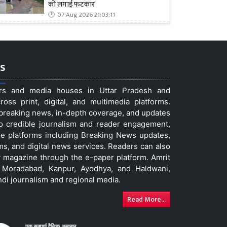
को लगाई फटकार
07 Aug 2026 21:03:11
s
ers and media houses in Uttar Pradesh and
ss print, digital, and multimedia platforms.
t breaking news, in-depth coverage, and updates
to credible journalism and reader engagement,
le platforms including Breaking News updates,
ms, and digital news services. Readers can also
 magazine through the e-paper platform. Amrit
w, Moradabad, Kanpur, Ayodhya, and Haldwani,
ndi journalism and regional media.
Read More...