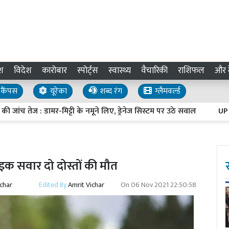
श
विदेश
कारोबार
स्पोर्ट्स
स्वास्थ्य
वैचारिकी
राशिफल
और द
कैंपस
यूरेका
शब्द रंग
ग्लैमवर्ल्ड
ेज : डामर-मिट्टी के नमूने लिए, ड्रेनेज सिस्टम पर उठे सवाल
UP Invest
बाइक सवार दो दोस्तों की मौत
ichar
Edited By
Amrit Vichar
On
06 Nov 2021 22:50:58