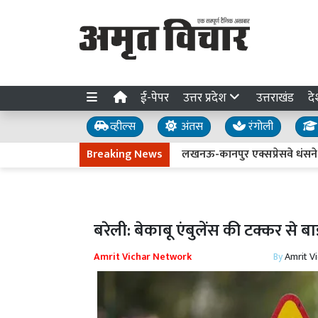
ई-पेपर
उत्तर प्रदेश
उत्तराखंड
दे
व्हील्स
अंतस
रंगोली
Breaking News
लखनऊ-कानपुर एक्सप्रेसवे धंसने की जांच त
बरेली: बेकाबू एंबुलेंस की टक्कर से 
Amrit Vichar Network
By
Amrit V