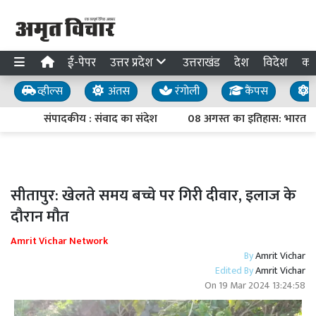
ई-पेपर
उत्तर प्रदेश
उत्तराखंड
देश
विदेश
का
व्हील्स
अंतस
रंगोली
कैंपस
य
संपादकीय : संवाद का संदेश
08 अगस्त का इतिहास: भारत छोड़ो
सीतापुर: खेलते समय बच्चे पर गिरी दीवार, इलाज के
दौरान मौत
Amrit Vichar Network
By
Amrit Vichar
Edited By
Amrit Vichar
On
19 Mar 2024 13:24:58