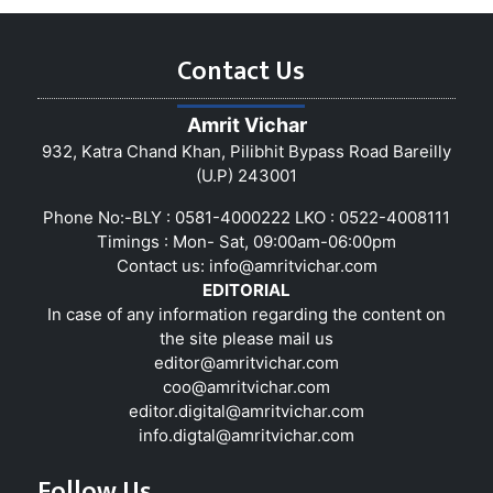
Contact Us
Amrit Vichar
932, Katra Chand Khan, Pilibhit Bypass Road Bareilly
(U.P) 243001
Phone No:-BLY : 0581-4000222 LKO : 0522-4008111
Timings : Mon- Sat, 09:00am-06:00pm
Contact us:
info@amritvichar.com
EDITORIAL
In case of any information regarding the content on
the site please mail us
editor@amritvichar.com
coo@amritvichar.com
editor.digital@amritvichar.com
info.digtal@amritvichar.com
Follow Us