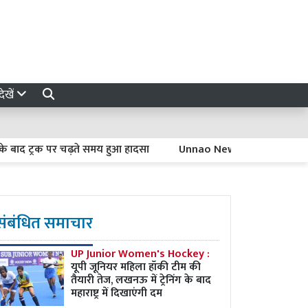
ेखें
ट्रक पर चढ़ते समय हुआ हादसा
Unnao News: किन्नर के घर में देर र
संबंधित समाचार
UP Junior Women's Hockey :
यूपी जूनियर महिला हॉकी टीम की
तैयारी तेज, लखनऊ में ट्रेनिंग के बाद
महाराष्ट्र में दिखाएंगी दम