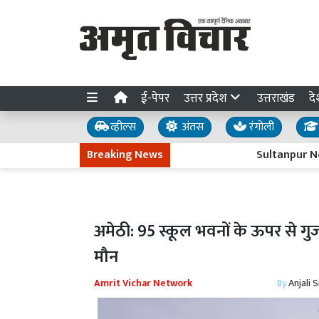
ई-पेपर
उत्तर प्रदेश
उत्तराखंड
दे
व्हील्स
अंतस
रंगोली
Breaking News
Sultanpur News: बेदू
अमेठी: 95 स्कूल भवनों के ऊपर से ग
मौन
Amrit Vichar Network
By
Anjali 