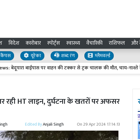
श
विदेश
कारोबार
स्पोर्ट्स
स्वास्थ्य
वैचारिकी
राशिफल
और द
कैंपस
यूरेका
शब्द रंग
ग्लैमवर्ल्ड
पारा बाईपास पर वाहन की टक्कर से ट्रक चालक की मौत, चाय-नाश्ते के बाद 
ुजर रही HT लाइन, दुर्घटना के खतरों पर अफसर
Singh
Edited By
Anjali Singh
On
29 Apr 2024 17:14:13