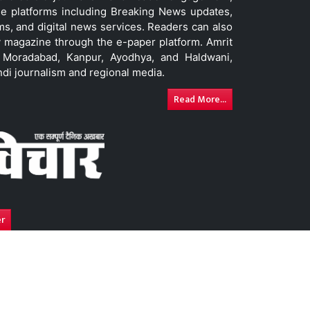
le platforms including Breaking News updates,
ms, and digital news services. Readers can also
 magazine through the e-paper platform. Amrit
w, Moradabad, Kanpur, Ayodhya, and Haldwani,
ndi journalism and regional media.
Read More...
er
y
Advertise With Us
DNPA Code of Ethics