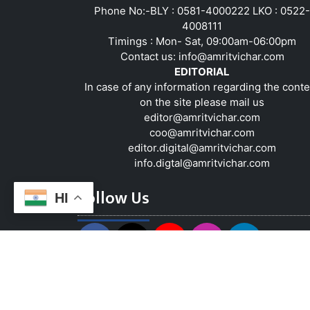
Phone No:-BLY : 0581-4000222 LKO : 0522-
4008111
Timings : Mon- Sat, 09:00am-06:00pm
Contact us:
info@amritvichar.com
EDITORIAL
In case of any information regarding the conte
on the site please mail us
editor@amritvichar.com
coo@amritvichar.com
editor.digital@amritvichar.com
info.digtal@amritvichar.com
Follow Us
HI
About Us
Contact Us
Complaint Red