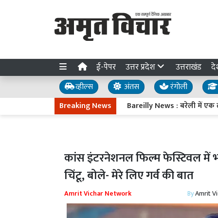
ई-पेपर
उत्तर प्रदेश
उत्तराखंड
दे
व्हील्स
अंतस
रंगोली
Breaking News
Bareilly News : बरेली में एक लाख रुप
कांस इंटरनेशनल फिल्म फेस्टिवल में भोज
चिंटू, बोले- मेरे लिए गर्व की बात
Amrit Vichar Network
By
Amrit V