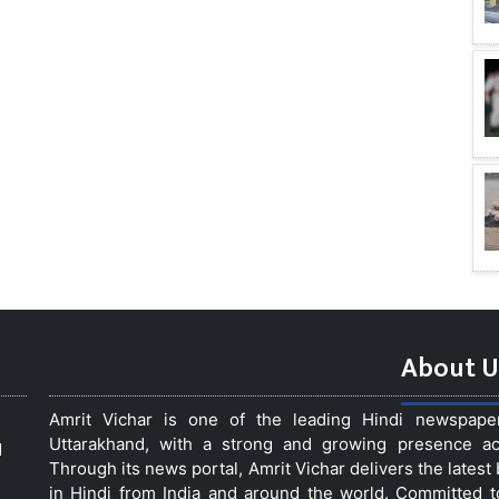
About U
Amrit Vichar is one of the leading Hindi newspap
Uttarakhand, with a strong and growing presence acro
d
Through its news portal, Amrit Vichar delivers the lates
in Hindi from India and around the world. Committed 