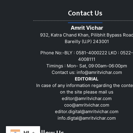
Contact Us
Amrit Vichar
932, Katra Chand Khan, Pilibhit Bypass Roa
Bareilly (U.P) 243001
Phone No:-BLY : 0581-4000222 LKO : 0522-
4008111
Timings : Mon- Sat, 09:00am-06:00pm
Contact us:
info@amritvichar.com
EDITORIAL
In case of any information regarding the conte
on the site please mail us
editor@amritvichar.com
coo@amritvichar.com
editor.digital@amritvichar.com
info.digtal@amritvichar.com
HI