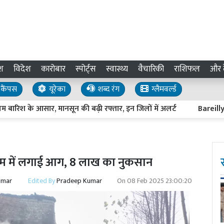
श
विदेश
कारोबार
स्पोर्ट्स
स्वास्थ्य
वैचारिकी
राशिफल
और द
कैंपस
यूरेका
शब्द रंग
ग्लैमवर्ल्ड
िश के आसार, मानसून की बढ़ी रफ्तार, इन जिलों में अलर्ट
Bareilly News
ोदाम में लगाई आग, 8 लाख का नुकसान
umar
Edited By
Pradeep Kumar
On
08 Feb 2025 23:00:20