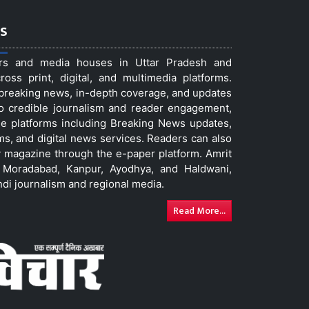
s
ers and media houses in Uttar Pradesh and
ss print, digital, and multimedia platforms.
t breaking news, in-depth coverage, and updates
to credible journalism and reader engagement,
le platforms including Breaking News updates,
ms, and digital news services. Readers can also
 magazine through the e-paper platform. Amrit
w, Moradabad, Kanpur, Ayodhya, and Haldwani,
ndi journalism and regional media.
Read More...