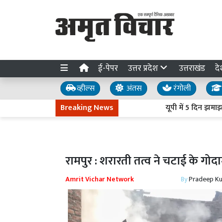
ई-पेपर
उत्तर प्रदेश
उत्तराखंड
दे
व्हील्स
अंतस
रंगोली
Breaking News
यूपी में 5 दिन झमाझम बार
रामपुर : शरारती तत्व ने चटाई के ग
Amrit Vichar Network
By
Pradeep K