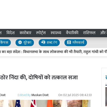
श
विदेश
कारोबार
स्पोर्ट्स
स्वास्थ्य
वैचारिकी
राशिफल
और द
कैंपस
यूरेका
शब्द रंग
ग्लैमवर्ल्ड
 का बड़ा संदेश : विधानसभा के साथ लोकसभा की भी तैयारी, राहुल गांधी को पीएम ब
ोर निंदा की, दोषियों को तत्काल सजा
ixit
Edited By
Muskan Dixit
On
02 Jul 2025 08:42:33