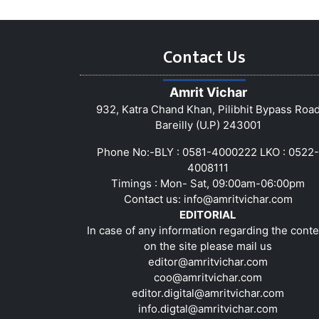
Contact Us
Amrit Vichar
932, Katra Chand Khan, Pilibhit Bypass Roa
Bareilly (U.P) 243001
Phone No:-BLY : 0581-4000222 LKO : 0522-
4008111
Timings : Mon- Sat, 09:00am-06:00pm
Contact us:
info@amritvichar.com
EDITORIAL
In case of any information regarding the conte
on the site please mail us
editor@amritvichar.com
coo@amritvichar.com
editor.digital@amritvichar.com
info.digtal@amritvichar.com