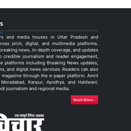
s
ers and media houses in Uttar Pradesh and
ss print, digital, and multimedia platforms.
t breaking news, in-depth coverage, and updates
to credible journalism and reader engagement,
le platforms including Breaking News updates,
ms, and digital news services. Readers can also
 magazine through the e-paper platform. Amrit
w, Moradabad, Kanpur, Ayodhya, and Haldwani,
ndi journalism and regional media.
Read More...