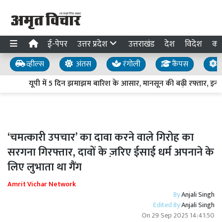
ई-पेपर
उत्तर प्रदेश
उत्तराखंड
देश
विदेश
का
व्हील्स
अंतस
रंगोली
कैंपस
य
यूपी में 5 दिन झमाझम बारिश के आसार, मानसून की बढ़ी रफ्तार, इन जिल
‘चमत्कारी उपचार’ का दावा करने वाले गिरोह का
सरगना गिरफ्तार, दावों के ज़रिए ईसाई धर्म अपनाने के
लिए लुभाता था गैंग
Amrit Vichar Network
By
Anjali Singh
Edited By
Anjali Singh
On
29 Sep 2025 14:41:50