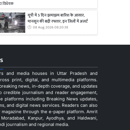
यूपी में 5 दिन झमाझम बारिश के आसार,
मानसून की बढ़ी रफ्तार, इन जिलों में अलर्ट
08 Aug 2026 08:20:38
s
ers and media houses in Uttar Pradesh and
ss print, digital, and multimedia platforms.
t breaking news, in-depth coverage, and updates
to credible journalism and reader engagement,
le platforms including Breaking News updates,
ms, and digital news services. Readers can also
 magazine through the e-paper platform. Amrit
w, Moradabad, Kanpur, Ayodhya, and Haldwani,
ndi journalism and regional media.