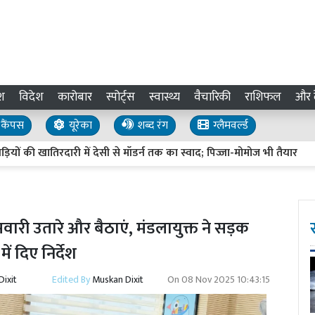
श
विदेश
कारोबार
स्पोर्ट्स
स्वास्थ्य
वैचारिकी
राशिफल
और द
कैंपस
यूरेका
शब्द रंग
ग्लैमवर्ल्ड
 खातिरदारी में देसी से मॉडर्न तक का स्वाद; पिज्जा-मोमोज भी तैयार
प्र
सवारी उतारे और बैठाएं, मंडलायुक्त ने सड़क
ं दिए निर्देश
ixit
Edited By
Muskan Dixit
On
08 Nov 2025 10:43:15