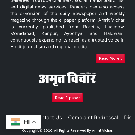
Galleries, YouTube channels, social media platforms,
and digital news services. Readers can also access
the e-version of the daily newspaper and weekly
magazine through the e-paper platform. Amrit Vichar
is currently published from Bareilly, Lucknow,
Moradabad, Kanpur, Ayodhya, and Haldwani,
continuously expanding its reach as a trusted voice in
Hindi journalism and regional media.
Read More...
Read E-paper
About Us
Contact Us
Complaint Redressal
Disc
HI
Copyright © 2026. All Rights Reserved By
Amrit Vichar.