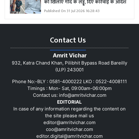
को खिलाए गोंद के लड्डू, दिए कार्रवाई के आदेश
Published On 31 Jul 2026 16:28:43
Contact Us
Amrit Vichar
932, Katra Chand Khan, Pilibhit Bypass Road Bareilly
(U.P) 243001
Phone No:-BLY : 0581-4000222 LKO : 0522-4008111
Timings : Mon- Sat, 09:00am-06:00pm
Contact us:
info@amritvichar.com
EDITORIAL
In case of any information regarding the content on
the site please mail us
editor@amritvichar.com
coo@amritvichar.com
editor.digital@amritvichar.com