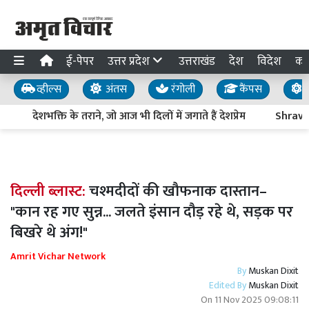
ई-पेपर
उत्तर प्रदेश
उत्तराखंड
देश
विदेश
का
व्हील्स
अंतस
रंगोली
कैंपस
य
देशभक्ति के तराने, जो आज भी दिलों में जगाते हैं देशप्रेम
Shravasti 
दिल्ली ब्लास्ट:
चश्मदीदों की खौफनाक दास्तान–
"कान रह गए सुन्न... जलते इंसान दौड़ रहे थे, सड़क पर
बिखरे थे अंग!"
Amrit Vichar Network
By
Muskan Dixit
Edited By
Muskan Dixit
On
11 Nov 2025 09:08:11