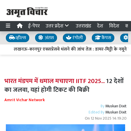
ई-पेपर
उत्तर प्रदेश
उत्तराखंड
देश
विदेश
का
व्हील्स
अंतस
रंगोली
कैंपस
य
लखनऊ-कानपुर एक्सप्रेसवे धंसने की जांच तेज : डामर-मिट्टी के नमूने लिए
भारत मंडपम में धमाल मचाएगा IITF 2025...
12 देशों
का जलवा, यहां होगी टिकट की बिक्री
Amrit Vichar Network
By
Muskan Dixit
Edited By
Muskan Dixit
On
12 Nov 2025 14:19:20