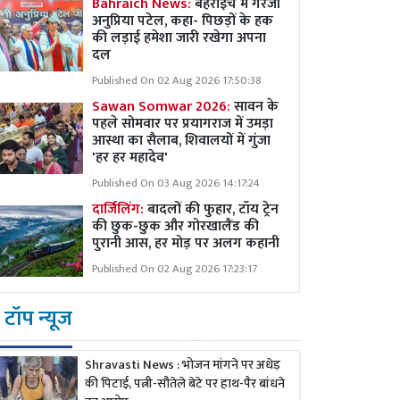
Bahraich News:
बहराइच में गरजीं
अनुप्रिया पटेल, कहा- पिछड़ों के हक
की लड़ाई हमेशा जारी रखेगा अपना
दल
Published On 02 Aug 2026 17:50:38
Sawan Somwar 2026:
सावन के
पहले सोमवार पर प्रयागराज में उमड़ा
आस्था का सैलाब, शिवालयों में गुंजा
'हर हर महादेव'
Published On 03 Aug 2026 14:17:24
दार्जिलिंग:
बादलों की फुहार, टॉय ट्रेन
की छुक-छुक और गोरखालैंड की
पुरानी आस, हर मोड़ पर अलग कहानी
Published On 02 Aug 2026 17:23:17
टॉप न्यूज
Shravasti News : भोजन मांगने पर अधेड़
की पिटाई, पत्नी-सौतेले बेटे पर हाथ-पैर बांधने