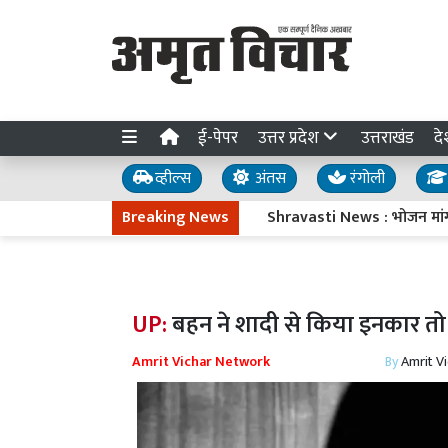
ई-पेपर
उत्तर प्रदेश
उत्तराखंड
दे
व्हील्स
अंतस
रंगोली
Breaking News
Shravasti News : भोजन मांगने पर अध
UP:
बहन ने शादी से किया इनकार तो 
Amrit Vichar Network
By
Amrit V