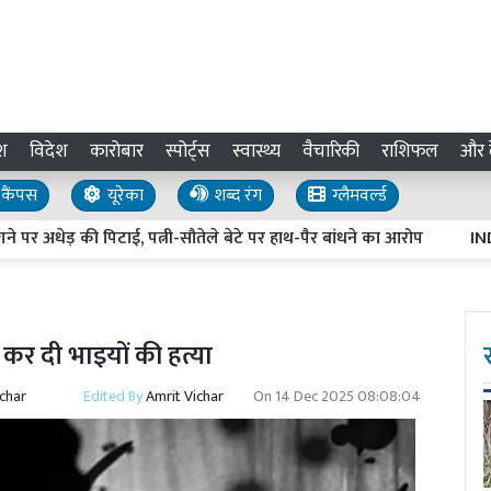
श
विदेश
कारोबार
स्पोर्ट्स
स्वास्थ्य
वैचारिकी
राशिफल
और द
कैंपस
यूरेका
शब्द रंग
ग्लैमवर्ल्ड
ेड़ की पिटाई, पत्नी-सौतेले बेटे पर हाथ-पैर बांधने का आरोप
IND vs S
कर दी भाइयों की हत्या
ichar
Edited By
Amrit Vichar
On
14 Dec 2025 08:08:04