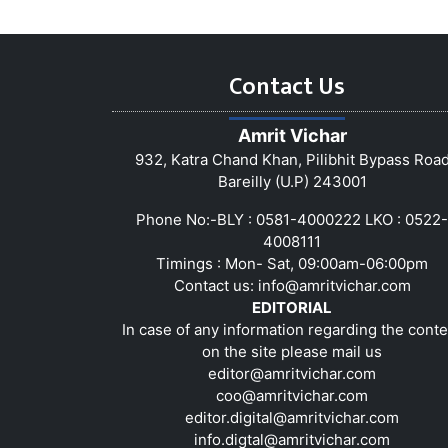
Contact Us
Amrit Vichar
932, Katra Chand Khan, Pilibhit Bypass Roa
Bareilly (U.P) 243001
Phone No:-BLY : 0581-4000222 LKO : 0522-
4008111
Timings : Mon- Sat, 09:00am-06:00pm
Contact us:
info@amritvichar.com
EDITORIAL
In case of any information regarding the conte
on the site please mail us
editor@amritvichar.com
coo@amritvichar.com
editor.digital@amritvichar.com
info.digtal@amritvichar.com