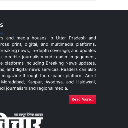
s
ers and media houses in Uttar Pradesh and
ss print, digital, and multimedia platforms.
t breaking news, in-depth coverage, and updates
to credible journalism and reader engagement,
le platforms including Breaking News updates,
ms, and digital news services. Readers can also
 magazine through the e-paper platform. Amrit
w, Moradabad, Kanpur, Ayodhya, and Haldwani,
ndi journalism and regional media.
Read More...