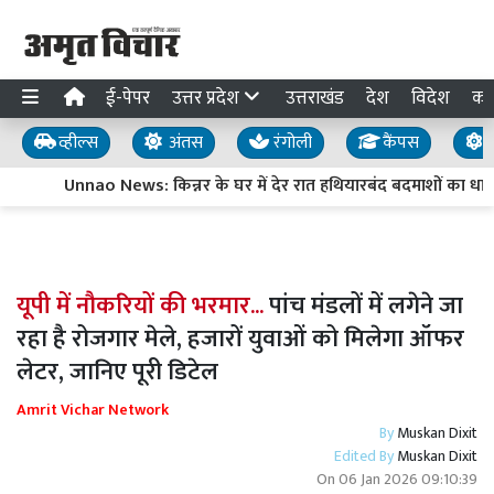
ई-पेपर
उत्तर प्रदेश
उत्तराखंड
देश
विदेश
का
व्हील्स
अंतस
रंगोली
कैंपस
य
Unnao News: किन्नर के घर में देर रात हथियारबंद बदमाशों का ध
यूपी में नौकरियों की भरमार...
पांच मंडलों में लगेने जा
रहा है रोजगार मेले, हजारों युवाओं को मिलेगा ऑफर
लेटर, जानिए पूरी डिटेल
Amrit Vichar Network
By
Muskan Dixit
Edited By
Muskan Dixit
On
06 Jan 2026 09:10:39