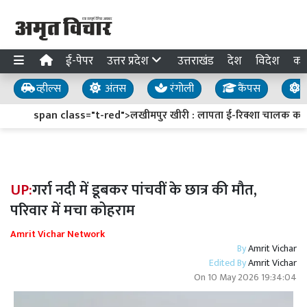
ई-पेपर
उत्तर प्रदेश
उत्तराखंड
देश
विदेश
का
व्हील्स
अंतस
रंगोली
कैंपस
य
span class="t-red">लखीमपुर खीरी : लापता ई-रिक्शा चालक का सुर
UP:
गर्रा नदी में डूबकर पांचवीं के छात्र की मौत,
परिवार में मचा कोहराम
Amrit Vichar Network
By
Amrit Vichar
Edited By
Amrit Vichar
On
10 May 2026 19:34:04