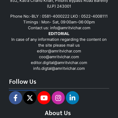
932, Katra Chand Khan, Pilibhit Bypass Road Bareilly
(U.P) 243001
Phone No:-BLY : 0581-4000222 LKO : 0522-4008111
Timings : Mon- Sat, 09:00am-06:00pm
Contact us:
info@amritvichar.com
EDITORIAL
In case of any information regarding the content on
the site please mail us
editor@amritvichar.com
coo@amritvichar.com
editor.digital@amritvichar.com
info.digtal@amritvichar.com
Follow Us
About Us