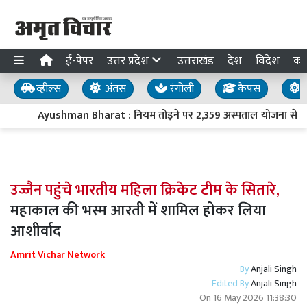
ई-पेपर
उत्तर प्रदेश
उत्तराखंड
देश
विदेश
का
व्हील्स
अंतस
रंगोली
कैंपस
य
Ayushman Bharat : नियम तोड़ने पर 2,359 अस्पताल योजना से बाह
उज्जैन पहुंचे भारतीय महिला क्रिकेट टीम के सितारे,
महाकाल की भस्म आरती में शामिल होकर लिया
आशीर्वाद
Amrit Vichar Network
By
Anjali Singh
Edited By
Anjali Singh
On
16 May 2026 11:38:30