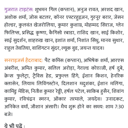
गुजरात टाइटंस:
शुभमन गिल (कप्तान), अनुज रावत, अरशद खान,
अशोक शर्मा, जोस बटलर, कॉनर एस्टरहुइज़न, गुरनूर बरार, जेसन
होल्डर, कुलवंत खेजरोलिया, कुमार कुशाग्र, मोहम्मद सिराज, ग्लेन
फिलिप्स, प्रसिद्ध कृष्णा, कैगिसो रबाडा, राशिद खान, साई किशोर,
साई सुदर्शन, शाहरुख खान, इशांत शर्मा, निशांत सिंधु, मानव सुथार,
राहुल तेवतिया, वाशिंगटन सुंदर, ल्यूक वुड, जयन्त यादव।
सनराइजर्स हैदराबाद:
पैट कमिंस (कप्तान), अभिषेक शर्मा, आरएस
अंबरीश, अमित कुमार, सलिल अरोड़ा, गेराल्ड कोएत्जी, हर्ष दुबे,
क्रेन्स फुलेट्रा, ट्रैविस हेड, प्रफुल्ल हिंगे, ईशान किशन, हेनरिक
क्लासेन, लियाम लिविंगस्टोन, दिलशान मदुशंका, ईशान मलिंगा,
कामिंडु मेंडिस, नितीश कुमार रेड्डी, हर्षल पटेल, साकिब हुसैन, शिवांग
कुमार, रविचंद्रन स्मरन, ओंकार तरमाले, जयदेव। उनादकट,
अनिकेत वर्मा, जीशान अंसारी। मैच शुरू होने का समय: शाम 7:30
बजे।
ये भी पढ़ें :