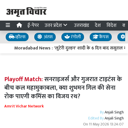
ई-पेपर
उत्तर प्रदेश
उत्तराखंड
देश
विदेश
का
व्हील्स
अंतस
रंगोली
कैंपस
य
Moradabad News : 'लुटेरी दुल्हन' शादी के 6 दिन बाद ससुराल वालों
Playoff Match:
सनराइजर्स और गुजरात टाइटंस के
बीच कल महामुकाबला, क्या शुभमन गिल की सेना
रोक पाएगी कमिंस का विजय रथ?
Amrit Vichar Network
By
Anjali Singh
Edited By
Anjali Singh
On
11 May 2026 13:24:07