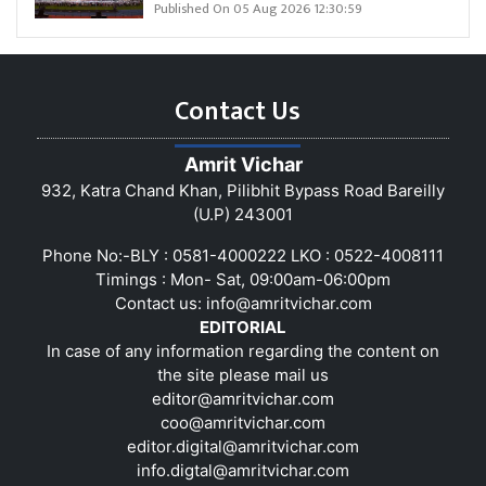
Published On 05 Aug 2026 12:30:59
Contact Us
Amrit Vichar
932, Katra Chand Khan, Pilibhit Bypass Road Bareilly
(U.P) 243001
Phone No:-BLY : 0581-4000222 LKO : 0522-4008111
Timings : Mon- Sat, 09:00am-06:00pm
Contact us:
info@amritvichar.com
EDITORIAL
In case of any information regarding the content on
the site please mail us
editor@amritvichar.com
coo@amritvichar.com
editor.digital@amritvichar.com
info.digtal@amritvichar.com