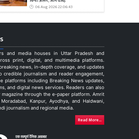
किया अलग, जानें वजह
06 Aug 2026 22:06:43
s
ers and media houses in Uttar Pradesh and
ss print, digital, and multimedia platforms.
t breaking news, in-depth coverage, and updates
to credible journalism and reader engagement,
le platforms including Breaking News updates,
ms, and digital news services. Readers can also
 magazine through the e-paper platform. Amrit
w, Moradabad, Kanpur, Ayodhya, and Haldwani,
ndi journalism and regional media.
Read More...