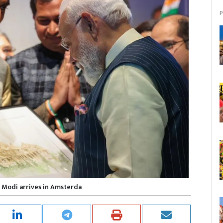
P
 Modi arrives in Amsterda