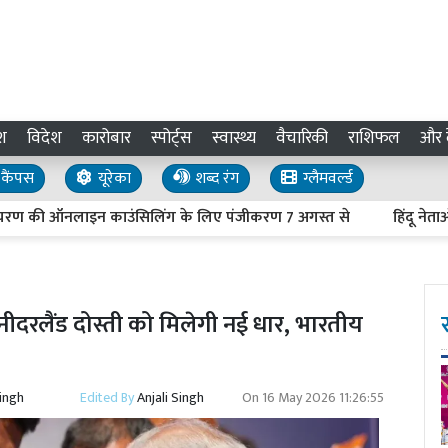
श
विदेश
कारोबार
स्पोर्ट्स
स्वास्थ्य
वैचारिकी
राशिफल
और द
कैंपस
यूरेका
शब्द रंग
ग्लैमवर्ल्ड
ी ऑनलाइन काउंसिलिंग के लिए पंजीकरण 7 अगस्त से
हिंदू नेताओं की ह
ीदरलैंड दोस्ती को मिलेगी नई धार, भारतीय
Singh
Edited By
Anjali Singh
On
16 May 2026 11:26:55