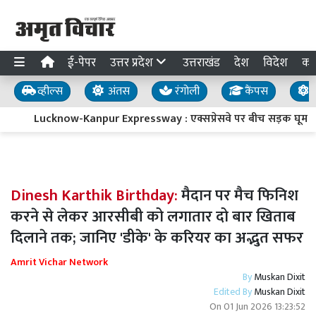
ई-पेपर
उत्तर प्रदेश
उत्तराखंड
देश
विदेश
का
व्हील्स
अंतस
रंगोली
कैंपस
य
Lucknow-Kanpur Expressway : एक्सप्रेसवे पर बीच सड़क घूम रहा म
Dinesh Karthik Birthday:
मैदान पर मैच फिनिश
करने से लेकर आरसीबी को लगातार दो बार खिताब
दिलाने तक; जानिए 'डीके' के करियर का अद्भुत सफर
Amrit Vichar Network
By
Muskan Dixit
Edited By
Muskan Dixit
On
01 Jun 2026 13:23:52