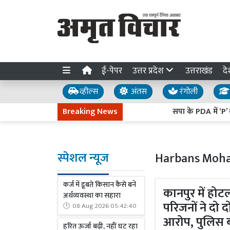
ई-पेपर
उत्तर प्रदेश
उत्तराखंड
दे
व्हील्स
अंतस
रंगोली
Breaking News
सपा के PDA में ‘P’ बना ‘प
स्पेशल न्यूज
Harbans Mohal
कर्ज में डूबते किसान कैसे बनें
कानपुर में होट
अर्थव्यवस्था का सहारा
परिजनों ने दो द
08 Aug 2026 05:42:40
आरोप, पुलिस ब
हरित ऊर्जा बढ़ी, नहीं घट रहा