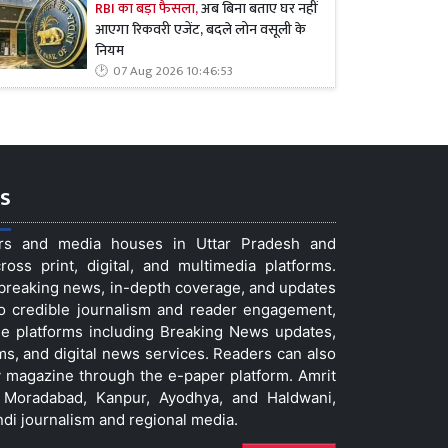
RBI का बड़ा फैसला,
अब बिना बताए घर नहीं
आएगा रिकवरी एजेंट, बदले लोन वसूली के
नियम
07 Aug 2026 10:46:53
s
ers and media houses in Uttar Pradesh and
ss print, digital, and multimedia platforms.
t breaking news, in-depth coverage, and updates
to credible journalism and reader engagement,
le platforms including Breaking News updates,
ms, and digital news services. Readers can also
 magazine through the e-paper platform. Amrit
w, Moradabad, Kanpur, Ayodhya, and Haldwani,
ndi journalism and regional media.