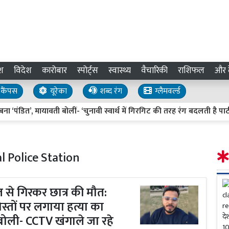
श
विदेश
कारोबार
स्पोर्ट्स
स्वास्थ्य
वैचारिकी
राशिफल
और द
कैंपस
यूरेका
शब्द रंग
ग्लैमवर्ल्ड
ंडित’, मायावती बोलीं- ‘चुनावी स्वार्थ में गिरगिट की तरह रंग बदलती है पार्टी’
 Police Station
ल से गिरकर छात्र की मौत:
ोस्तों पर लगाया हत्या का
ोली- CCTV खंगाले जा रहे