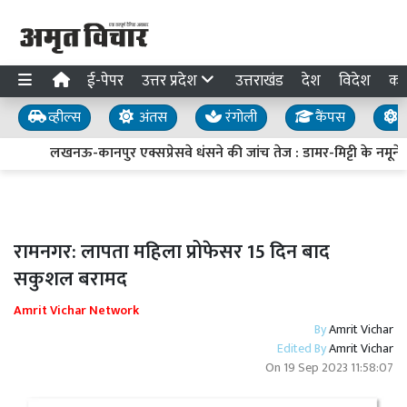
ई-पेपर
उत्तर प्रदेश
उत्तराखंड
देश
विदेश
का
व्हील्स
अंतस
रंगोली
कैंपस
य
लखनऊ-कानपुर एक्सप्रेसवे धंसने की जांच तेज : डामर-मिट्टी के नमूने ल
रामनगर: लापता महिला प्रोफेसर 15 दिन बाद
सकुशल बरामद
Amrit Vichar Network
By
Amrit Vichar
Edited By
Amrit Vichar
On
19 Sep 2023 11:58:07