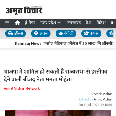
ई-पेपर
उत्तर प्रदेश
उत्तराखंड
देश
विदेश
का
व्हील्स
अंतस
रंगोली
कैंपस
य
Kannauj News: कन्नौज मेडिकल कॉलेज में 20 लाख की ऑक्सीजन प
भाजपा में शामिल हो सकती हैं राज्यसभा से इस्तीफा
देने वाली बीजद नेता ममता मोहंता
Amrit Vichar Network
By
Amrit Vichar
Edited By
Amrit Vichar
On
31 Jul 2024 19:16:19