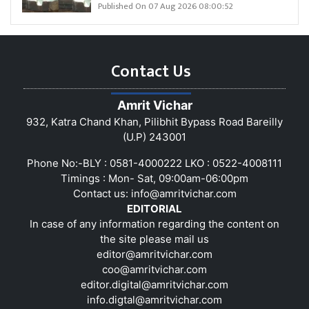
Published On 07 Aug 2026 08:00:52
Contact Us
Amrit Vichar
932, Katra Chand Khan, Pilibhit Bypass Road Bareilly
(U.P) 243001
Phone No:-BLY : 0581-4000222 LKO : 0522-4008111
Timings : Mon- Sat, 09:00am-06:00pm
Contact us:
info@amritvichar.com
EDITORIAL
In case of any information regarding the content on
the site please mail us
editor@amritvichar.com
coo@amritvichar.com
editor.digital@amritvichar.com
info.digtal@amritvichar.com