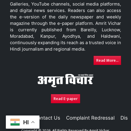
Galleries, YouTube channels, social media platforms,
and digital news services. Readers can also access
the e-version of the daily newspaper and weekly
magazine through the e-paper platform. Amrit Vichar
is currently published from Bareilly, Lucknow,
Moradabad, Kanpur, Ayodhya, and Haldwani,
continuously expanding its reach as a trusted voice in
Hindi journalism and regional media.
Read More...
Read E-paper
About Us
Contact Us
Complaint Redressal
Disc
HI
Copyright © 2026. All Rights Reserved By
Amrit Vichar.