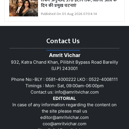
लेकर अनुच्छेद 370 हटाने तक, जानिए आज के
दिन की प्रमुख घटनाएं
Published On 05 Aug 2026 07:04:14
Contact Us
Amrit Vichar
932, Katra Chand Khan, Pilibhit Bypass Road Bareilly
(U.P) 243001
Phone No:-BLY : 0581-4000222 LKO : 0522-4008111
Timings : Mon- Sat, 09:00am-06:00pm
Contact us:
info@amritvichar.com
EDITORIAL
In case of any information regarding the content on
the site please mail us
editor@amritvichar.com
coo@amritvichar.com